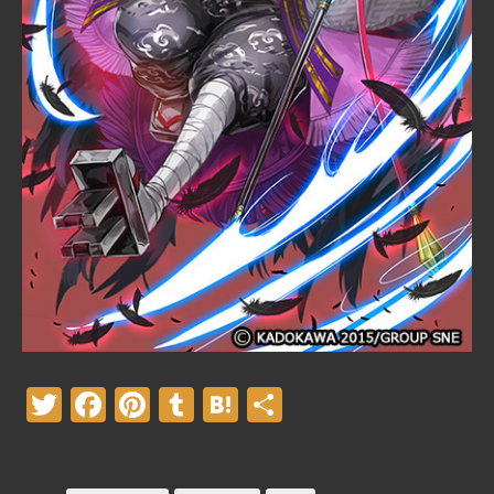
Twitter
Facebook
Pinterest
Tumblr
Hatena
共
有