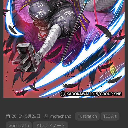
2015年5月28日
morechand
Illustration
TCG Art
work ( ALL )
ドレッドノート