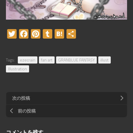
Twitter
Facebook
Pinterest
Tumblr
Hatena
共
有
Tags:
ezecrain
fan art
GRANBLUE FANTASY
illust
Illustration
次の投稿
前の投稿
コメントを残す