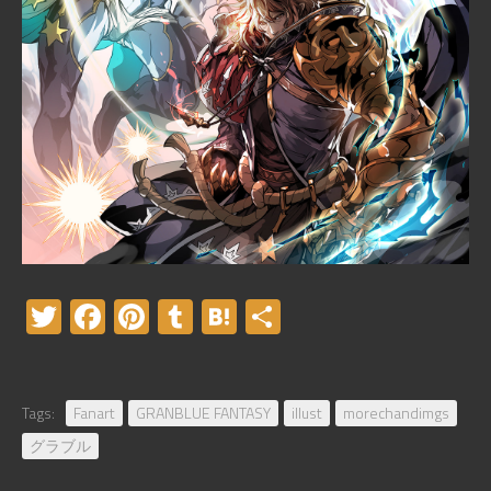
Twitter
Facebook
Pinterest
Tumblr
Hatena
共
有
Tags:
Fanart
GRANBLUE FANTASY
illust
morechandimgs
グラブル