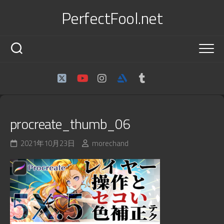
Skip
PerfectFool.net
to
content
procreate_thumb_06
2021年10月23日
morechand