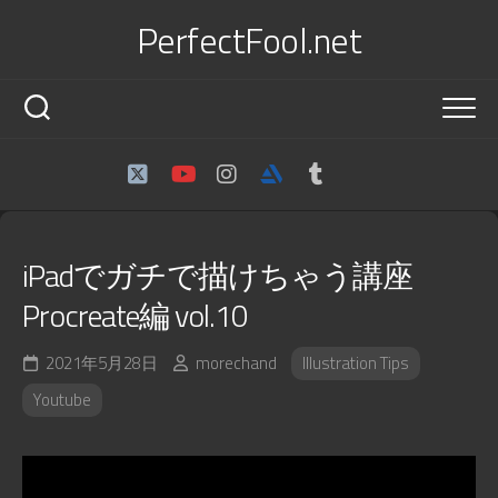
Skip
PerfectFool.net
to
content
iPadでガチで描けちゃう講座
Procreate編 vol.10
2021年5月28日
morechand
Illustration Tips
Youtube