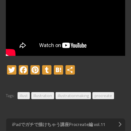
Twitter
Facebook
Pinterest
Tumblr
Hatena
共
有
Tags:
illust
Illustration
illustrationmaking
procreate
iPadでガチで描けちゃう講座Procreate編 vol.11