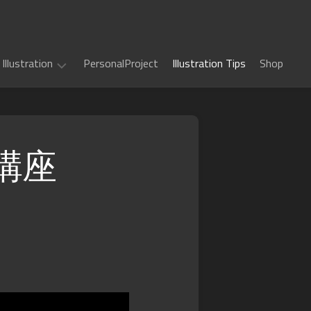
Illustration
PersonalProject
Illustration Tips
Shop
Illustration
work
講座
(
ALL
)
TCG
カ
Art
ー
ド
Book
Sword
フ
Art
World
ァ
2.5
イ
Game
千
RPG
ト!!
Art
年
ヴ
惑
戦
art