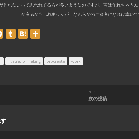
が作れないって思われてる方が多いようなのですが、実は作れちゃうん
が有るかもしれませんが、なんらかのご参考になれば幸いで
er
acebook
Pinterest
Tumblr
Hatena
共
有
n
illustrationmaking
procreate
work
NEXT
次の投稿
残す