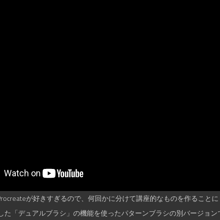
dのProcreateが好きすぎるので、何回かに分けて講座的なものを作ること
た「デュアルブラシ」の機能を使ったパターンブラシの別バージョンです。 