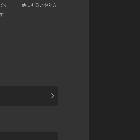
ン
カ
です・・・ 他にも良いやり方
マ
グ
ワ
ス
サ
す
タ
禁
ガ
ー
書
リ・
ズ
封
ユ
印
ニ
バ
譚
バ
デ
ブ
ー
ィ
ラ
ス
フ
イ
ァ
神
ン
イ
撃
ド・
ト
の
ミ
バ
ラ
ト
ハ
ス
ス
ム
ト
RPG
ー
ク
神
ト
ロ
話
ニ
ト
創
ク
リ
世
ル
プ
RPG