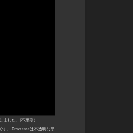
ァ
星
争
commission
ン
ク
ア
(
ガ
レ
イ
Skeb
ー
イ
ギ
)
ド
物
ス
語
Original
WIXOSS
御
illustration
デ
城
ワ
ッ
プ
Fan
ン
ド
ロ
Art
ピ
ラ
ジ
ー
イ
ェ
ス
ン
ク
カ
ヒ
ト:RE
ー
ー
ド
戦
ロ
ゲ
国
ー
ー
IXA
ズ
ム
RPG
ロ
デ
マ
バ
にしました。(不定期）
ュ
ン
ケ
エ
シ
Procreateは不透明な塗
ノ
ル・