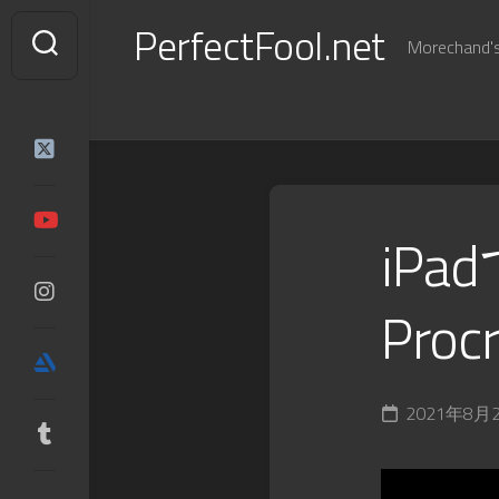
Skip
PerfectFool.net
to
Morechand's 
content
iP
Proc
2021年8月