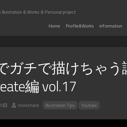
Illustration & Works & Personal project
Home
Profile&Works
information
adでガチで描けちゃう
reate編 vol.17
20日
morechand
Illustration Tips
Youtube