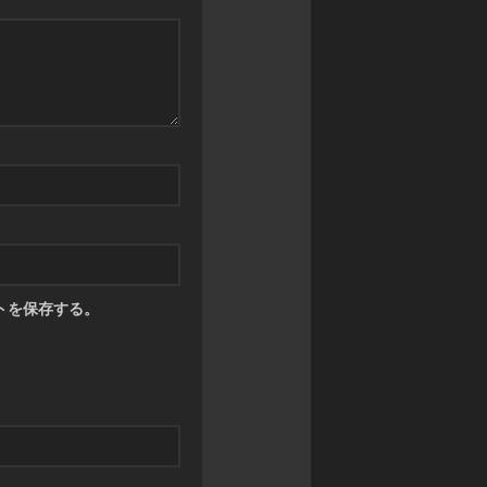
ル
ス
ア
モ
カ
マ
ン
イ
デ
ス
ガ
ウ
タ
レ
ス
ー
オ
DARK
ズ
ン
SOULS
超・
ド
TRPG
戦
レ
Other
闘
ッ
Books
中
ド
ノ
SPEED
ー
WITCH
トを保存する。
ト
BATTLE
バ
Other
ト
Games
ル
ス
ピ
リ
ッ