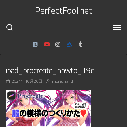
Skip
PerfectFool.net
to
content
ipad_procreate_howto_19c
2021年10月20日
morechand