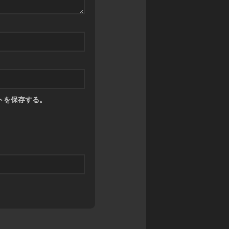
ン
カ
マ
グ
ワ
ス
サ
タ
禁
ガ
ー
書
リ・
ズ
封
ユ
印
ニ
バ
譚
バ
デ
ブ
ー
ィ
ラ
ス
フ
トを保存する。
イ
ァ
神
ン
イ
撃
ド・
ト
の
ミ
バ
ラ
ト
ハ
ス
ス
ム
ト
RPG
ー
ク
神
ト
ロ
話
ニ
ト
創
ク
リ
世
ル
プ
RPG