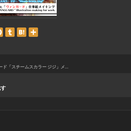
er
acebook
Pinterest
Tumblr
Hatena
共
有
ヴァンガード「スチームスカラー ジジ」メイキング【実況解説あり】
残す