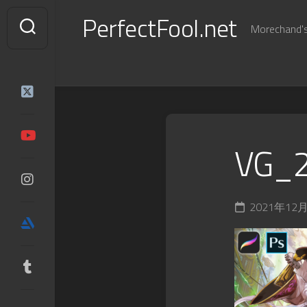
Skip
PerfectFool.net
to
Morechand's 
content
VG_
2021年12