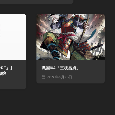
ル
ス
ア
モ
カ
マ
ン
イ
デ
ス
ガ
ウ
タ
レ
ス
ー
オ
DARK
ズ
ン
SOULS
超・
ド
TRPG
戦
レ
Other
闘
ッ
Books
中
ド
ノ
SPEED
RE」】
戦国IXA「三枝昌貞」
ー
WITCH
御嬢
ト
BATTLE
2026年6月26日
バ
Other
ト
Games
ル
ス
ピ
リ
ッ