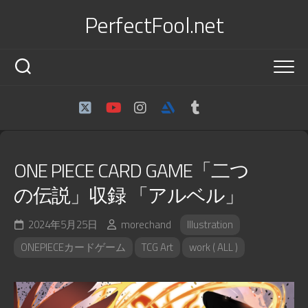
Skip
PerfectFool.net
to
content
ONE PIECE CARD GAME「二つ
の伝説」収録 「アルベル」
2024年5月25日
morechand
Illustration
ONEPIECEカードゲーム
TCG Art
work ( ALL )