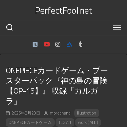
Skip
PerfectFool.net
to
content
ONEPIECEカードゲーム・ブー
スターパック『神の島の冒険
【OP-15】』 収録「カルガ
ラ」
2026年2月28日
morechand
Illustration
ONEPIECEカードゲーム
TCG Art
work ( ALL )