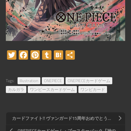
Twitter
Facebook
Pinterest
Tumblr
Hatena
共
有
Tags:
Illustration
ONEPIECE
ONEPIECEカードゲーム
カルガラ
ワンピースカードゲーム
ワンピカード
カードファイト!! ヴァンガード15周年おめでとうございます（ファンアート）
ONEPIECEカードゲーム・ブースターパック『神の島の冒険【OP-15】』 収録「フルボディ 」