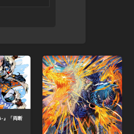
ル
ス
ア
モ
カ
マ
ン
イ
デ
ス
ガ
ウ
タ
レ
ス
ー
オ
DARK
ズ
ン
SOULS
超・
ド
TRPG
戦
レ
Other
闘
ッ
Books
中
ド
ノ
SPEED
ー
WITCH
ト
BATTLE
バ
Other
ト
Games
ル
ス
RA-』「両断
ピ
リ
ッ