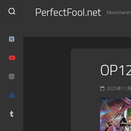
Skip
PerfectFool.net
to
Morechand's 
content
OP12
2025年11