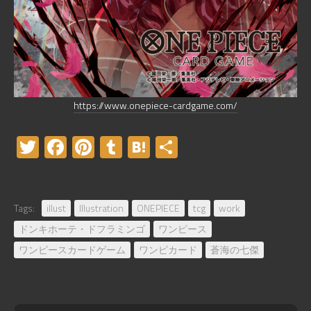
https://www.onepiece-cardgame.com/
Twitter
Facebook
Pinterest
Tumblr
Hatena
共
有
Tags:
illust
Illustration
ONEPIECE
tcg
work
ドンキホーテ・ドフラミンゴ
ワンピース
ワンピースカードゲーム
ワンピカード
蒼海の七傑