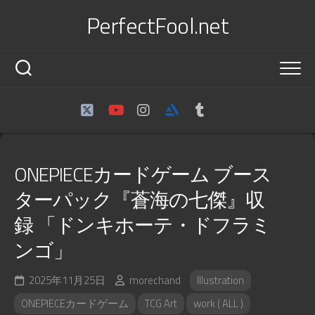
Skip
PerfectFool.net
to
content
ONEPIECEカードゲーム ブース
ターパック『蒼海の七傑』収
録 「ドンキホーテ・ドフラミ
ンゴ」
2025年11月25日
morechand
Illustration
ONEPIECEカードゲーム
TCG Art
work ( ALL )