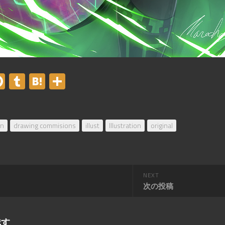
er
acebook
Pinterest
Tumblr
Hatena
共
有
on
drawing commisions
illust
Illustration
original
NEXT
次の投稿
残す