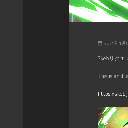
2021年1月
Skebリ
This is an il
https://ske