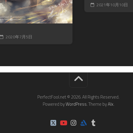
2021年10月10日
2020年7月5日
PerfectFool.net © 2026. All Rights Reserved.
Powered by
WordPress
. Theme by
Alx
.