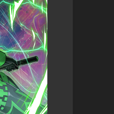
ル
ス
ア
モ
カ
マ
ン
イ
デ
ス
ガ
ウ
タ
レ
ス
ー
オ
DARK
ズ
ン
SOULS
超・
ド
TRPG
戦
レ
Other
闘
ッ
Books
中
ド
ノ
SPEED
ー
WITCH
ト
BATTLE
バ
Other
ト
Games
ル
ス
ピ
リ
ッ