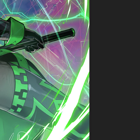
ァ
星
争
commission
ン
ク
ア
(
ガ
レ
イ
Skeb
ー
イ
ギ
)
ド
物
ス
語
Original
WIXOSS
御
illustration
デ
城
ワ
ッ
プ
Fan
ン
ド
ロ
Art
ピ
ラ
ジ
ー
イ
ェ
ス
ン
ク
カ
ヒ
ト:RE
ー
ー
ド
戦
ロ
ゲ
国
ー
ー
IXA
ズ
ム
RPG
ロ
デ
マ
バ
ュ
ン
ケ
エ
シ
ノ
ル・