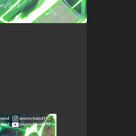
ン
カ
マ
グ
ワ
ス
サ
タ
禁
ガ
ー
書
リ・
ズ
封
ユ
印
ニ
バ
譚
バ
デ
ブ
ー
ィ
ラ
ス
フ
イ
ァ
神
ン
イ
撃
ド・
ト
の
ミ
バ
ラ
ト
ハ
ス
ス
ム
ト
RPG
ー
ク
神
ト
ロ
話
ニ
ト
創
ク
リ
世
ル
プ
RPG