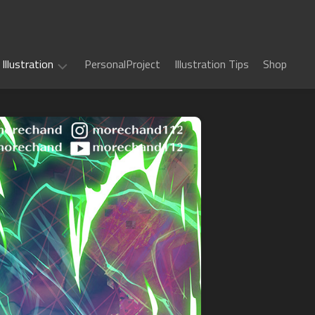
Illustration
PersonalProject
Illustration Tips
Shop
Illustration
work
(
ALL
)
TCG
カ
Art
ー
ド
Book
Sword
フ
Art
World
ァ
2.5
イ
Game
千
RPG
ト!!
Art
年
ヴ
惑
戦
art