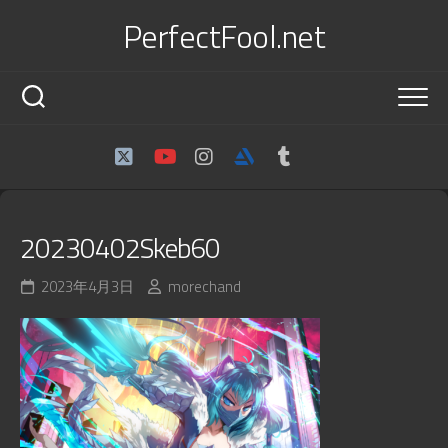
Skip
PerfectFool.net
to
content
20230402Skeb60
2023年4月3日
morechand