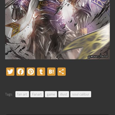
Twitter
Facebook
Pinterest
Tumblr
Hatena
共
有
Tags:
fan art
Fanart
game
illust
soul calibur