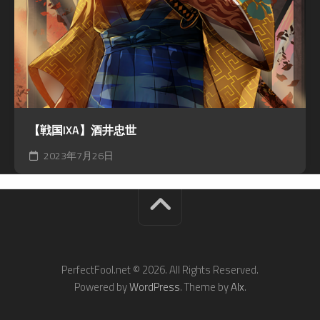
【戦国IXA】酒井忠世
2023年7月26日
PerfectFool.net © 2026. All Rights Reserved.
Powered by
WordPress
. Theme by
Alx
.