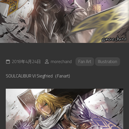
2018年4月24日
morechand
Fan Art
Illustration
SOULCALIBUR VI Siegfried（Fanart)