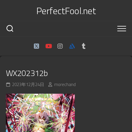
Skip
PerfectFool.net
to
content
WX202312b
2023年12月24日
morechand