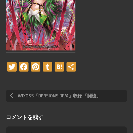
Twitter
Facebook
Pinterest
Tumblr
Hatena
共
有
WIXOSS「DIVISIONS DIVA」収録 「闘槍」
コメントを残す