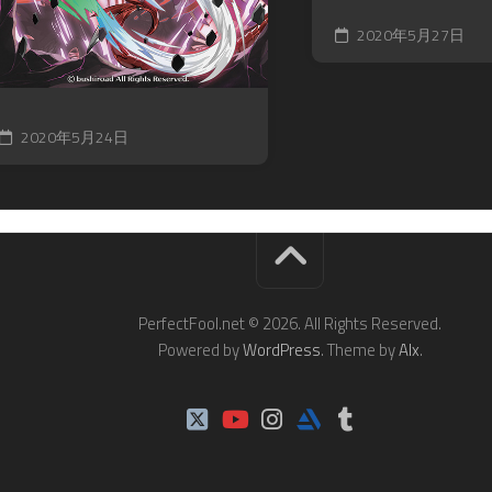
2020年5月27日
2020年5月24日
PerfectFool.net © 2026. All Rights Reserved.
Powered by
WordPress
. Theme by
Alx
.