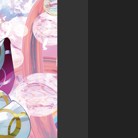
ァ
星
争
commission
ン
ク
ア
(
ガ
レ
イ
Skeb
ー
イ
ギ
)
ド
物
ス
語
Original
WIXOSS
御
illustration
デ
城
ワ
ッ
プ
Fan
ン
ド
ロ
Art
ピ
ラ
ジ
ー
イ
ェ
ス
ン
ク
カ
ヒ
ト:RE
ー
ー
ド
戦
ロ
ゲ
国
ー
ー
IXA
ズ
ム
RPG
ロ
デ
マ
バ
ュ
ン
ケ
エ
シ
ノ
ル・