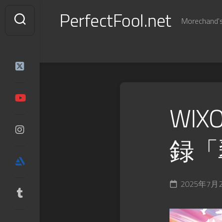
Skip
PerfectFool.net
to
Morechand's 
content
WIX
録「
2025年7月