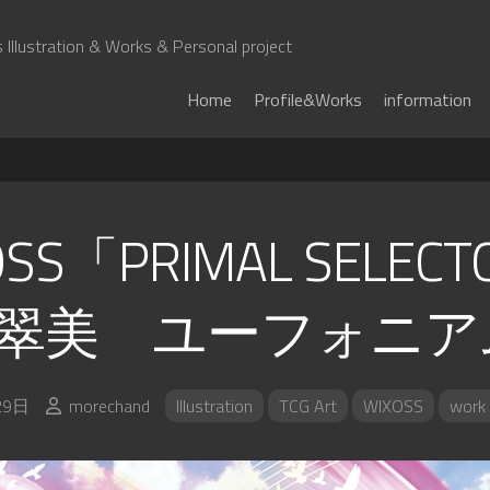
Illustration & Works & Personal project
Home
Profile&Works
information
OSS「PRIMAL SELEC
翠美 ユーフォニア
29日
morechand
Illustration
TCG Art
WIXOSS
work 