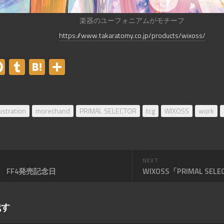
楽器のユーフォニアムがモチーフ
https://www.takaratomy.co.jp/products/wixoss/
er
acebook
Pinterest
Tumblr
Hatena
共
有
lustration
morechand
PRIMAL SELECTOR
tcg
WIXOSS
work
NEXT
19 FF4発売記念日
残す