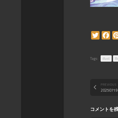
Twitt
F
Tags:
illust
Il
PREVIOUS
202507
コメントを