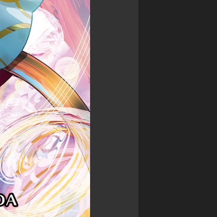
ン
カ
マ
グ
ワ
ス
サ
タ
禁
ガ
ー
書
リ・
ズ
封
ユ
印
ニ
バ
譚
バ
デ
ブ
ー
ィ
ラ
ス
フ
イ
ァ
神
ン
イ
撃
ド・
ト
の
ミ
バ
ラ
ト
ハ
ス
ス
ム
ト
RPG
ー
ク
神
ト
ロ
話
ニ
ト
創
ク
リ
世
ル
プ
RPG