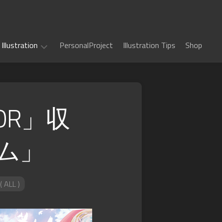
Illustration
PersonalProject
Illustration Tips
Shop
Illustration
work
TOR」収
(
ALL
)
ム」
TCG
カ
Art
ー
ド
Book
Sword
フ
Art
World
( ALL )
ァ
2.5
イ
Game
千
RPG
ト!!
Art
年
ヴ
惑
戦
art