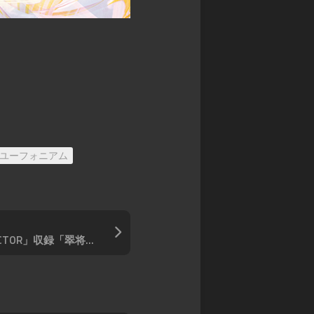
ル
ス
ア
モ
カ
マ
ン
イ
デ
ス
ガ
ウ
タ
レ
ス
ー
オ
DARK
ズ
ン
SOULS
超・
ド
TRPG
戦
レ
Other
闘
ッ
Books
中
ユーフォニアム
ド
ノ
SPEED
ー
WITCH
ト
BATTLE
バ
Other
ト
WIXOSS「PRIMAL SELECTOR」収録「翠将 ヒデナガ」
Games
ル
ス
ピ
リ
ッ