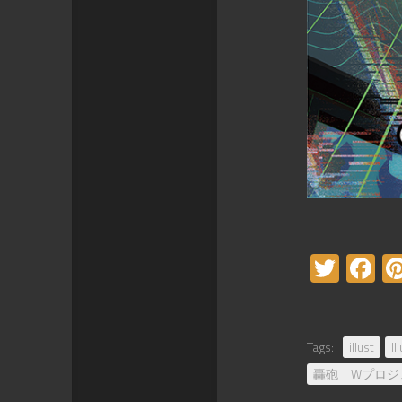
Twitt
F
Tags:
illust
Il
轟砲 Wプロジ