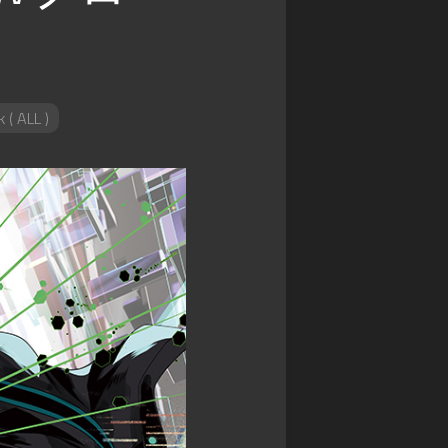
ァ
星
争
commission
ン
ク
ア
(
ガ
レ
イ
Skeb
ー
イ
ギ
)
ド
物
ス
語
Original
 ( ALL )
WIXOSS
御
illustration
デ
城
ワ
ッ
プ
Fan
ン
ド
ロ
Art
ピ
ラ
ジ
ー
イ
ェ
ス
ン
ク
カ
ヒ
ト:RE
ー
ー
ド
戦
ロ
ゲ
国
ー
ー
IXA
ズ
ム
RPG
ロ
デ
マ
バ
ュ
ン
ケ
エ
シ
ノ
ル・