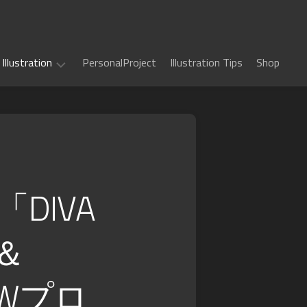
Illustration
PersonalProject
Illustration Tips
Shop
Illustration
work
(
ALL
)
「DIVA
TCG
カ
Art
ー
ド
Book
y＆
Sword
フ
Art
World
ァ
2.5
イ
Game
千
RPG
 Wプロ
ト!!
Art
年
ヴ
惑
戦
art