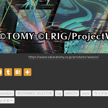
https://www.takaratomy.co.jp/products/wixoss/
er
acebook
Pinterest
Tumblr
Hatena
共
有
lustration
RESONANCE SELECTOR
tcg
WIXOSS
work
ウィクロ
ェクター