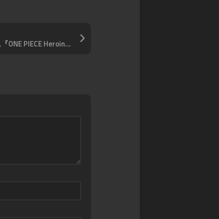
ツ
ワンピースカードゲーム『ONE PIECE Heroines Edition』収録 「孔雀」（パラレル版）