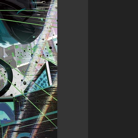
ン
カ
マ
グ
ワ
ス
サ
タ
禁
ガ
ー
書
リ・
ズ
封
ユ
印
ニ
バ
譚
バ
デ
ブ
ー
ィ
ラ
ス
フ
イ
ァ
神
ン
イ
撃
ド・
ト
の
ミ
バ
ラ
ト
ハ
ス
ス
ム
ト
RPG
ー
ク
神
ト
ロ
話
ニ
ト
創
ク
リ
世
ル
プ
RPG