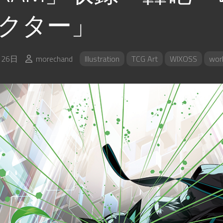
クター」
月26日
morechand
Illustration
TCG Art
WIXOSS
work