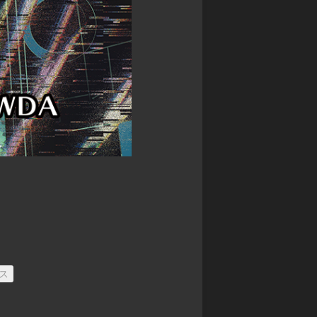
ル
ス
ア
モ
カ
マ
ン
イ
デ
ス
ガ
ウ
タ
レ
ス
ー
オ
DARK
ズ
ン
SOULS
超・
ド
TRPG
戦
レ
Other
闘
ッ
Books
中
ド
ノ
SPEED
ー
WITCH
ト
BATTLE
バ
Other
ト
Games
ル
ス
ス
ピ
リ
ッ