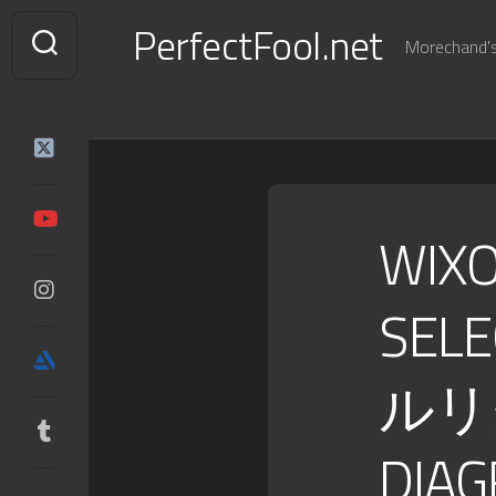
Skip
PerfectFool.net
to
Morechand's 
content
WIX
SEL
ルリグ
DI