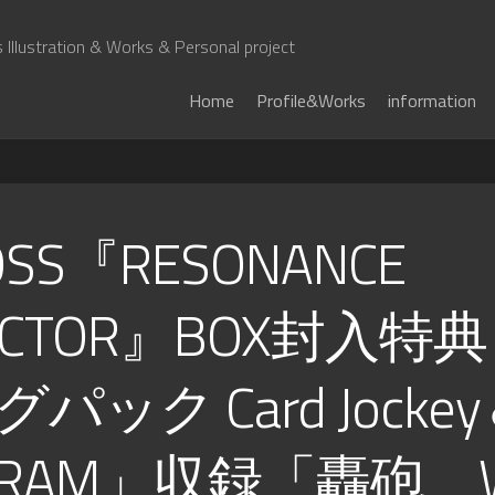
Illustration & Works & Personal project
Home
Profile&Works
information
OSS『RESONANCE
ECTOR』BOX封入特典
パック Card Jocke
AGRAM」収録「轟砲