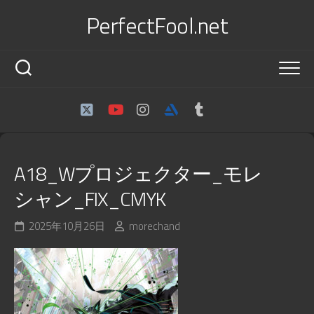
Skip
PerfectFool.net
to
content
A18_Wプロジェクター_モレ
シャン_FIX_CMYK
2025年10月26日
morechand