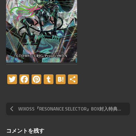
Twitter
Facebook
Pinterest
Tumblr
Hatena
共
有
WIXOSS『RESONANCE SELECTOR』BOX封入特典「DIVAルリグパック Card Jockey＆DIAGRAM」収録「轟砲 Wプロジェクター」
コメントを残す