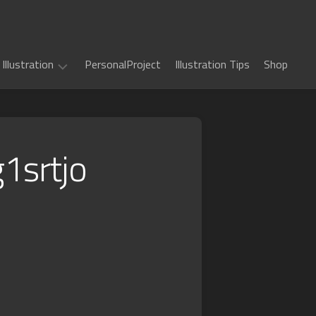
Illustration
PersonalProject
Illustration Tips
Shop
Illustration
work
1srtjo
(
ALL
)
TCG
カ
Art
ー
ド
Book
Sword
フ
Art
World
ァ
2.5
イ
Game
千
RPG
ト!!
Art
年
ヴ
惑
戦
art