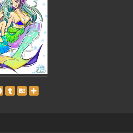
er
acebook
Pinterest
Tumblr
Hatena
共
有