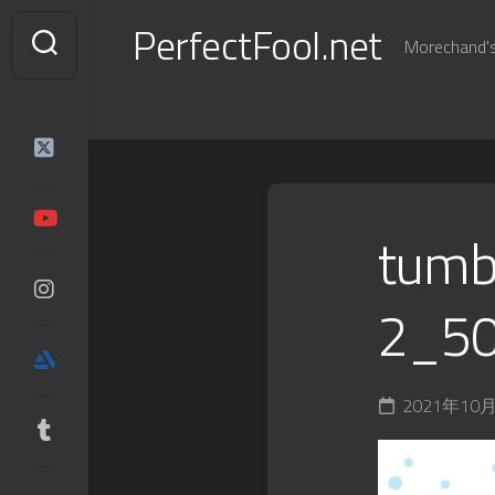
Skip
PerfectFool.net
to
Morechand's 
content
tumb
2_5
2021年10