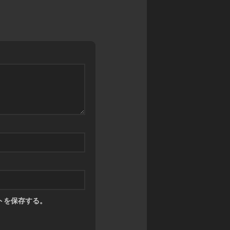
ン
カ
マ
グ
ワ
ス
サ
タ
禁
ガ
ー
書
リ・
ズ
封
ユ
印
ニ
バ
譚
バ
デ
ブ
ー
ィ
ラ
ス
フ
イ
ァ
神
ン
イ
撃
ド・
ト
の
ミ
バ
ラ
ト
ハ
ス
ス
ム
ト
RPG
ー
ク
神
ト
ロ
話
ニ
トを保存する。
ト
創
ク
リ
世
ル
プ
RPG