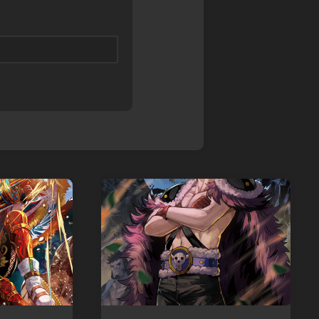
ル
ス
ア
モ
カ
マ
ン
イ
デ
ス
ガ
ウ
タ
レ
ス
ー
オ
DARK
ズ
ン
SOULS
超・
ド
TRPG
戦
レ
Other
闘
ッ
Books
中
ド
ノ
SPEED
ー
WITCH
ト
BATTLE
バ
Other
ト
Games
ル
ス
ピ
リ
ッ