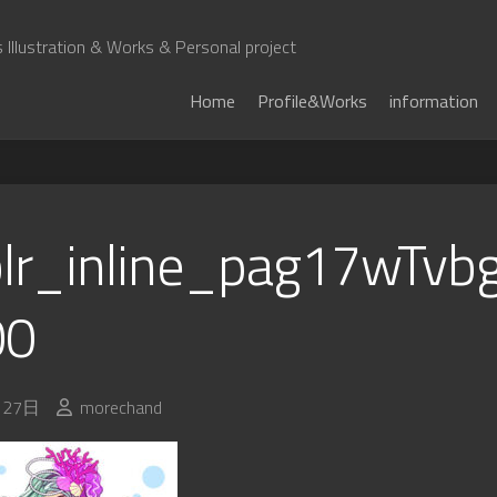
Illustration & Works & Personal project
Home
Profile&Works
information
lr_inline_pag17wTvbg
00
月27日
morechand