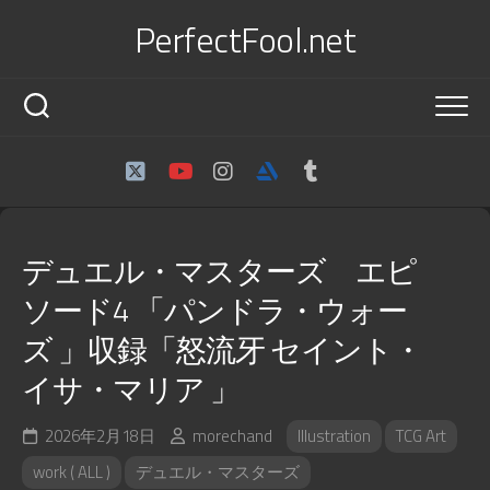
Skip
PerfectFool.net
to
content
デュエル・マスターズ エピ
ソード4 「パンドラ・ウォー
ズ 」収録「怒流牙 セイント・
イサ・マリア 」
2026年2月18日
morechand
Illustration
TCG Art
work ( ALL )
デュエル・マスターズ